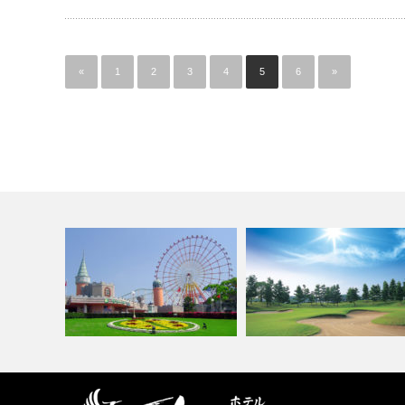
«
1
2
3
4
5
6
»